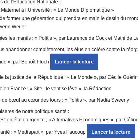
s de l’Education Nationale :
 Maternel à l’Université ; « Le Monde Diplomatique »
t de former une génération qui prendra en main le destin du mond
wenn Weiler
es les manifs ; « Politis », par Laurence de Cock et Mathilde L
ous abandonner complètement, les élus en colère contre la réorg
nde », par Benoît Floch
Lancer la lecture
 de la justice de la République ; « Le Monde », par Cécile Guér
n France ; « Site : le vent se lève », la Rédaction
de bœuf au cœur des tours ; « Politis », par Nadia Sweeny
isères de notre politique santé :
 est en état d’urgence ; « Alternatives Economiques », par Céli
 santé ; « Mediapart », par Yves Faucoup
Lancer la lecture