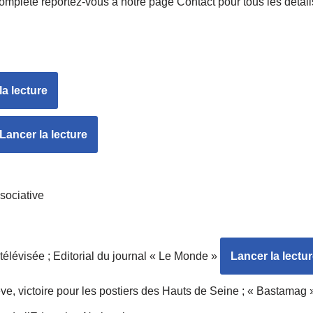
omplète reportez-vous à notre page Contact pour tous les détail
la lecture
Lancer la lecture
ssociative
élévisée ; Editorial du journal « Le Monde »
Lancer la lectu
ve, victoire pour les postiers des Hauts de Seine ; « Bastamag