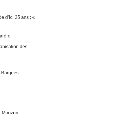
e d’ici 25 ans ; «
arrère
anisation des
in-Bargues
ne Mouzon