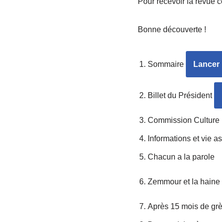
Pour recevoir la revue c
Bonne découverte !
Sommaire
Lancer 
Billet du Président
Commission Culture
Informations et vie a
Chacun a la parole
Zemmour et la haine t
Après 15 mois de grè