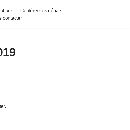
culture
Conférences-débats
 contacter
019
er.
.