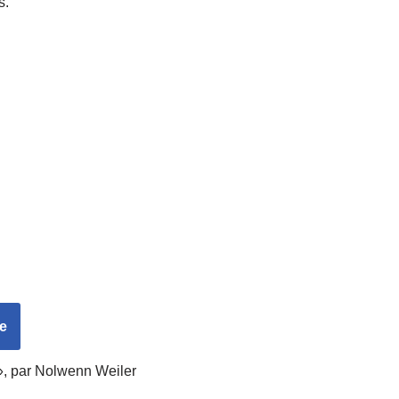
s.
re
 », par Nolwenn Weiler