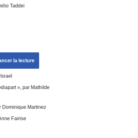
milio Taddei
ancer la lecture
Israel
diapart », par Mathilde
ar Dominique Martinez
Anne Fairise