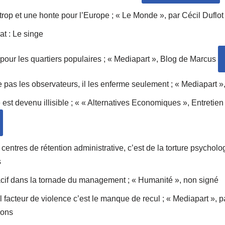
rop et une honte pour l’Europe ; « Le Monde », par Cécil Duflot
t : Le singe
 pour les quartiers populaires ; « Mediapart », Blog de Marcus
e pas les observateurs, il les enferme seulement ; « Mediapart »
est devenu illisible ; « « Alternatives Economiques », Entretie
 centres de rétention administrative, c’est de la torture psychol
s
acif dans la tornade du management ; « Humanité », non signé
al facteur de violence c’est le manque de recul ; « Mediapart », p
sons