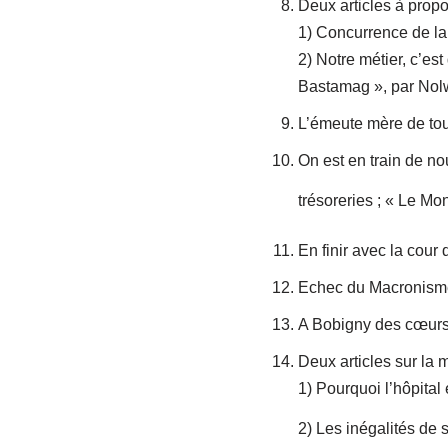
Deux articles à propo
1) Concurrence de la
2) Notre métier, c’es
Bastamag », par Nol
L’émeute mère de tout
On est en train de n
trésoreries ; « Le Mo
En finir avec la cour
Echec du Macronisme e
A Bobigny des cœurs 
Deux articles sur la m
1) Pourquoi l’hôpital
2) Les inégalités de