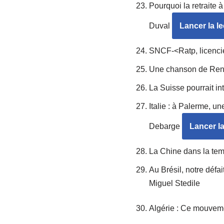
Pourquoi la retraite 
Duval
Lancer la le
SNCF-<Ratp, licencié
Une chanson de Ren
La Suisse pourrait in
Italie : à Palerme, u
Debarge
Lancer la
La Chine dans la tem
Au Brésil, notre défa
Miguel Stedile
Algérie : Ce mouveme