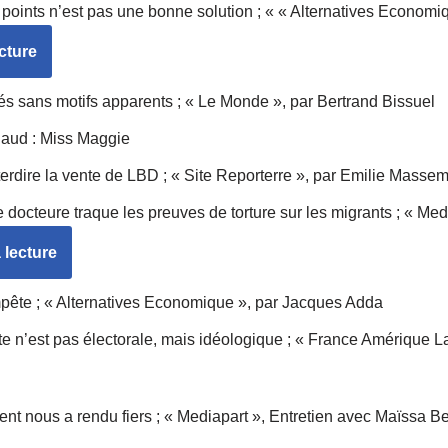
à points n’est pas une bonne solution ; « « Alternatives Econom
cture
s sans motifs apparents ; « Le Monde », par Bertrand Bissuel
aud : Miss Maggie
terdire la vente de LBD ; « Site Reporterre », par Emilie Massem
ne docteure traque les preuves de torture sur les migrants ; « Med
 lecture
pête ; « Alternatives Economique », par Jacques Adda
ite n’est pas électorale, mais idéologique ; « France Amérique La
nt nous a rendu fiers ; « Mediapart », Entretien avec Maïssa B