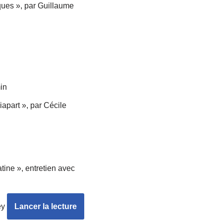
iques », par Guillaume
in
iapart », par Cécile
tine », entretien avec
ey
Lancer la lecture