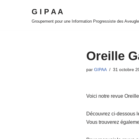
G I P A A
Aller
Groupement pour une Information Progressiste des Aveugl
au
contenu
Oreille 
par
GIPAA
31 octobre 2
Voici notre revue Oreil
Découvrez ci-dessous le
Vous trouverez également 