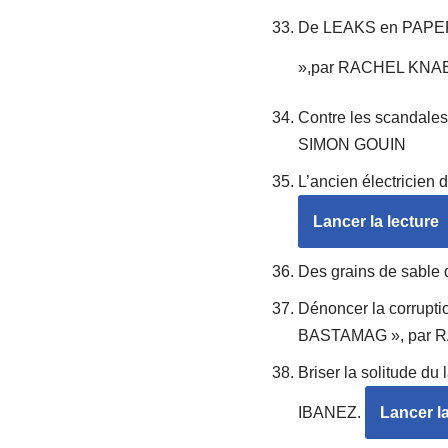
De LEAKS en PAPERS,
»,par RACHEL KNA
Contre les scandale
SIMON GOUIN
L’ancien électricie
Lancer la lecture
Des grains de sabl
Dénoncer la corruptio
BASTAMAG », par
Briser la solitude 
IBANEZ.
Lancer la