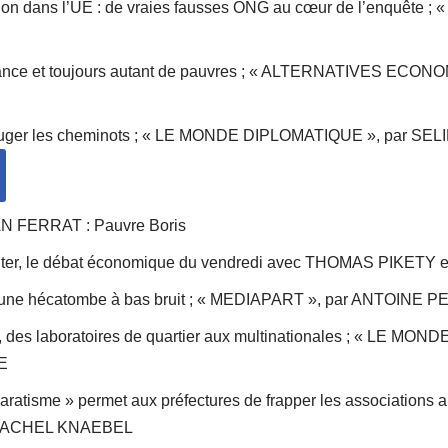
on dans l’UE : de vraies fausses ONG au cœur de l’enquête ;
sance et toujours autant de pauvres ; « ALTERNATIVES ECON
t bouger les cheminots ; « LE MONDE DIPLOMATIQUE », par S
N FERRAT : Pauvre Boris
inter, le débat économique du vendredi avec THOMAS PIKET
l, une hécatombe à bas bruit ; « MEDIAPART », par ANTOINE 
, des laboratoires de quartier aux multinationales ; « LE MO
E
aratisme » permet aux préfectures de frapper les associations a
 RACHEL KNAEBEL