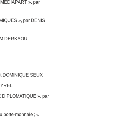
 « MEDIAPART », par
OMIQUES », par DENIS
ELIM DERKAOUI.
Y et DOMINIQUE SEUX
PEYREL
NDE DIPLOMATIQUE », par
u porte-monnaie ; «