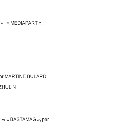
 » ! « MEDIAPART »,
», par MARTINE BULARD
 ZHULIN
TIS »/ « BASTAMAG », par