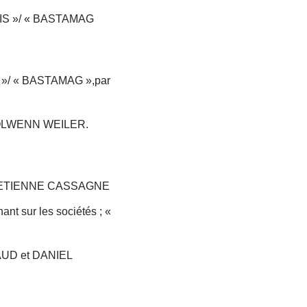
ITIS »/ « BASTAMAG
IS »/ « BASTAMAG »,par
r NOLWENN WEILER.
par ETIENNE CASSAGNE
nt sur les sociétés ; «
NAUD et DANIEL