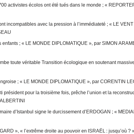
.700 activistes écolos ont été tués dans le monde ; « REPOR
sont incompatibles avec la pression à l’immédiateté ; « LE VEN
SEAU
 les enfants ; « LE MONDE DIPLOMATIQUE », par SIMON A
be toute véritable Transition écologique en soutenant massive
 Hongroise ; « LE MONDE DIPLOMATIQUE », par CORENTIN 
 président pour la troisième fois, prêche l’union et la reconst
 ALBERTINI
maire d’Istanbul signe le durcissement d’ERDOGAN ; « MED
GARD », « l’extrême droite au pouvoir en ISRAËL : jusqu’où ? »