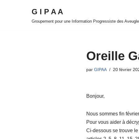
G I P A A
Aller
Groupement pour une Information Progressiste des Aveugl
au
contenu
Oreille 
par
GIPAA
20 février 20
Bonjour,
Nous sommes fin février
Pour vous aider à décryp
Ci-dessous se trouve le 
articles 2, 5, 8, 11, 15, 2