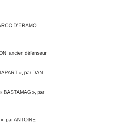
ar MARCO D’ERAMO.
N, ancien défenseur
MEDIAPART », par DAN
e ; « BASTAMAG », par
T », par ANTOINE