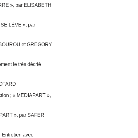
TERRE », par ELISABETH
T SE LÈVE », par
RAMBOUROU et GREGORY
ment le très décrié
LEOTARD
ruction ; « MEDIAPART »,
IAPART », par SAFER
 Entretien avec